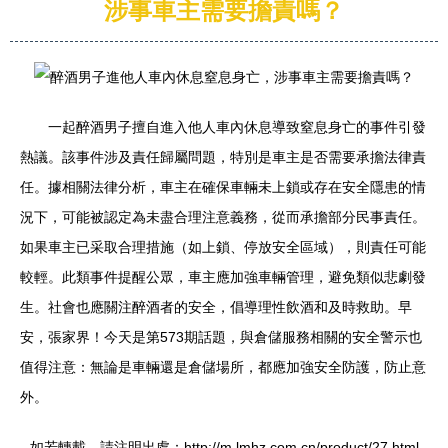
涉事車主需要擔責嗎？
一起醉酒男子擅自進入他人車內休息導致窒息身亡的事件引發
熱議。該事件涉及責任歸屬問題，特別是車主是否需要承擔法律責
任。據相關法律分析，車主在確保車輛未上鎖或存在安全隱患的情
況下，可能被認定為未盡合理注意義務，從而承擔部分民事責任。
如果車主已采取合理措施（如上鎖、停放安全區域），則責任可能
較輕。此類事件提醒公眾，車主應加強車輛管理，避免類似悲劇發
生。社會也應關注醉酒者的安全，倡導理性飲酒和及時救助。早
安，張家界！今天是第573期話題，與倉儲服務相關的安全警示也
值得注意：無論是車輛還是倉儲場所，都應加強安全防護，防止意
外。
如若轉載，請注明出處：http://m.lmhz.com.cn/product/27.html