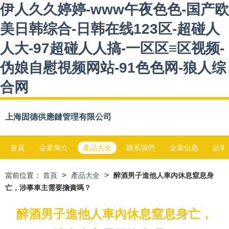
伊人久久婷婷-www午夜色色-国产欧
美日韩综合-日韩在线123区-超碰人
人大-97超碰人人搞-一区区≡区视频-
伪娘自慰視频网站-91色色网-狼人综
合网
上海固德供應鏈管理有限公司
首頁
企業簡介
產品大全
聯系我們
企業信息
訪客
>
>
當前位置：
首頁
產品大全
醉酒男子進他人車內休息窒息身
亡，涉事車主需要擔責嗎？
醉酒男子進他人車內休息窒息身亡，