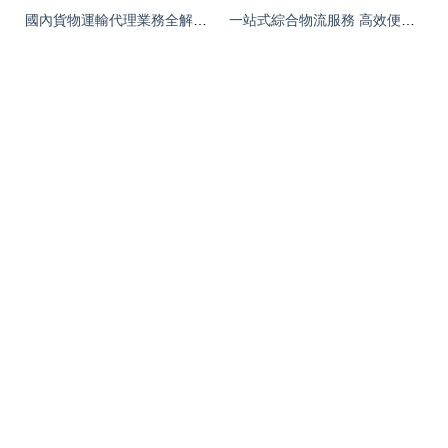
國內貨物運輸代理業務全解析 核心服務與關鍵要點
一站式綜合物流服務 高效便捷的貨物運輸、倉儲與搬家解決方案